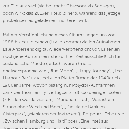
zur Titelauswahl (sie bot mehr Chansons als Schlager),
doch wirkt das 2013er Titelbild herb, während das jetzige
prickelnder, aufgeladener, munterer wirkt.
Mit der Veröffentlichung dieses Albums liegen uns von
1988 bis heute nahezu(!) alle kommerziellen Aufnahmen
Lale Andersens digital wiederveröffentlicht vor. Es fehlen
noch jene Aufnahmen, die zu ihrer Zeit ausschließlich für
ausländische Märkte gedacht waren (meist
englischsprachig wie „Blue Moon“, „Happy Journey“, „The
Harbour Bar“ usw., bei allen Plattenfirmen der 1940er bis
1960er Jahre, wovon bislang nur Polydor-Aufnahmen,
dank der Bear Family, verfügbar sind), dazu einige Exoten
(z.B. „Ich werde warten“, „München-Lied“, „Was ist ein
Strand ohne Wind und Meer“, „Die kleine Bank im
Alsterpark“, „Manieren der Matrosen“), Potpourri-Teile (wie
„Zwischen Hamburg und Haiti“ oder „Eine Insel aus
Träumen geboren“) sowie für den Verkauf verworfenes