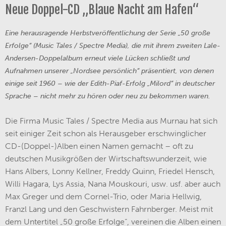
Neue Doppel-CD „Blaue Nacht am Hafen“
Eine herausragende Herbstveröffentlichung der Serie „50 große
Erfolge“ (Music Tales / Spectre Media), die mit ihrem zweiten Lale-
Andersen-Doppelalbum erneut viele Lücken schließt und
Aufnahmen unserer „Nordsee persönlich“ präsentiert, von denen
einige seit 1960 – wie der Edith-Piaf-Erfolg „Milord“ in deutscher
Sprache – nicht mehr zu hören oder neu zu bekommen waren.
Die Firma Music Tales / Spectre Media aus Murnau hat sich
seit einiger Zeit schon als Herausgeber erschwinglicher
CD-(Doppel-)Alben einen Namen gemacht – oft zu
deutschen Musikgrößen der Wirtschaftswunderzeit, wie
Hans Albers, Lonny Kellner, Freddy Quinn, Friedel Hensch,
Willi Hagara, Lys Assia, Nana Mouskouri, usw. usf. aber auch
Max Greger und dem Cornel-Trio, oder Maria Hellwig,
Franzl Lang und den Geschwistern Fahrnberger. Meist mit
dem Untertitel „50 große Erfolge“, vereinen die Alben einen