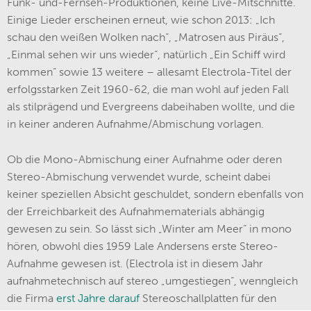
Funk- und-Fernseh-Produktionen, keine Live-Mitschnitte.
Einige Lieder erscheinen erneut, wie schon 2013: „Ich
schau den weißen Wolken nach“, „Matrosen aus Piräus“,
„Einmal sehen wir uns wieder“, natürlich „Ein Schiff wird
kommen“ sowie 13 weitere – allesamt Electrola-Titel der
erfolgsstarken Zeit 1960-62, die man wohl auf jeden Fall
als stilprägend und Evergreens dabeihaben wollte, und die
in keiner anderen Aufnahme/Abmischung vorlagen.
Ob die Mono-Abmischung einer Aufnahme oder deren
Stereo-Abmischung verwendet wurde, scheint dabei
keiner speziellen Absicht geschuldet, sondern ebenfalls von
der Erreichbarkeit des Aufnahmematerials abhängig
gewesen zu sein. So lässt sich „Winter am Meer“ in mono
hören, obwohl dies 1959 Lale Andersens erste Stereo-
Aufnahme gewesen ist. (Electrola ist in diesem Jahr
aufnahmetechnisch auf stereo „umgestiegen“, wenngleich
die Firma
erst Jahre darauf
Stereoschallplatten für den