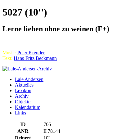
5027 (10'')
Lerne lieben ohne zu weinen (F+)
Musik:
Peter Kreuder
Text:
Hans-Fritz Beckmann
Lale Andersen
Aktuelles
Lexikon
Archiv
Objekte
Kalendarium
Links
ID
766
ANR
II 78144
Deinert
10''