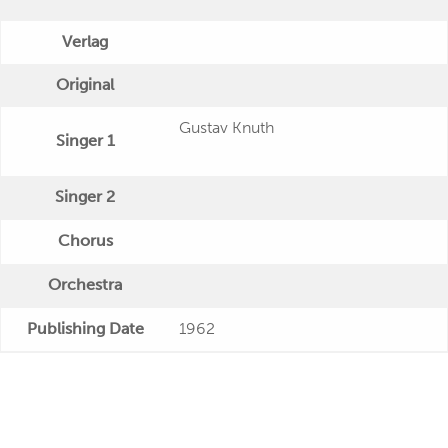
Verlag
Original
Gustav Knuth
Singer 1
Singer 2
Chorus
Orchestra
Publishing Date
1962
Veröffentlichung
"Fritz Graßhoff: Halunkenpostille"
Further Remarks