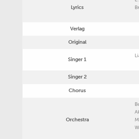
Lyrics
B
Verlag
Original
L
Singer 1
Singer 2
Chorus
B
A
Orchestra
M
Wi