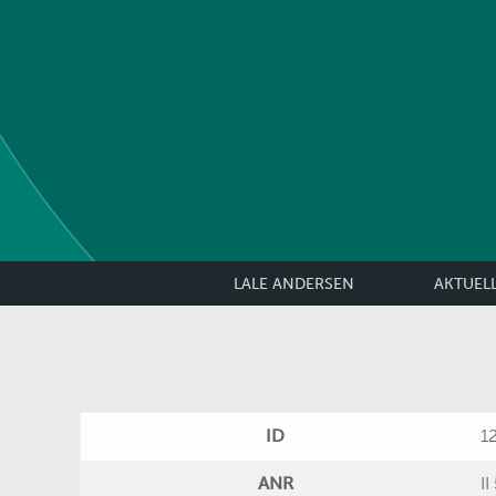
LALE ANDERSEN
AKTUEL
ID
1
ANR
II