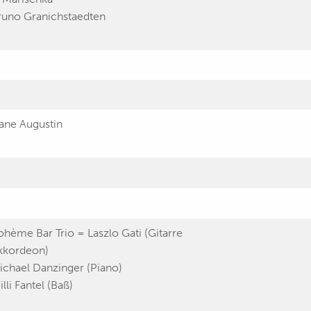
runo Granichstaedten
iane Augustin
ohème Bar Trio = Laszlo Gati (Gitarre
kkordeon)
ichael Danzinger (Piano)
lli Fantel (Baß)