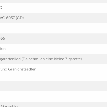
D
VC 6037 (CD)
955
ien
igarettenlied (Da nehm ich eine kleine Zigarette)
runo Granichstaedten
. Marischka