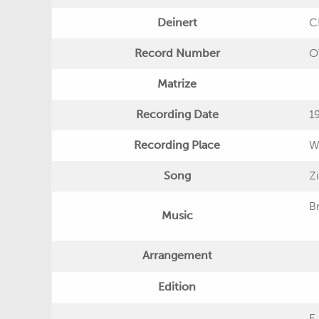
Deinert
C
Record Number
O
Matrize
Recording Date
1
Recording Place
W
Song
Z
B
Music
Arrangement
Edition
E