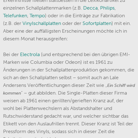
Erkenntnisse fließen stattdessen in die Lexikonartikel zu
einzelnen Schallplattenmarken (z.B.
Decca
,
Philips
,
Telefunken
,
Tempo
) oder in die Einträge zur Fabrikation
(z.B. der
Vinylschallplatten
oder der
Sofortplatten
) mit ein.
Aber eine der auffälligsten Erscheinungen möchte ich in
diesem Monat herausgreifen:
Bei der
Electrola
(und entsprechend bei den übrigen EMI-
Marken wie Columbia oder Odeon) ist es 1961 zu
Änderungen in der Schallplattenproduktion gekommen, die
sich an den Schallplatten selbst – somit auch an Lale
Andersens Veröffentlichungen dieser Zeit wie „
Ein Schiff wird
“ – gut abbilden. Die Single-Platten dieser Firma
kommen
weisen ab 1961 einen gerillten/gerieften Kranz auf, der
wohl bei Plattenwechslern als Abstandshalter und
Rutschwiderstand gedacht war, und welcher sichtbar das
Etikett von den Auslaufrillen trennt. Dieser Kranz ist Teil der
Pressform des Vinyls, sodass sich in dieser Zeit die