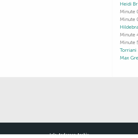
Heidi Br
Minute 0
Minute 0
Hildebr
Minute 
Minute 
Torriani
Max Gr
Lale-Andersen-Archiv