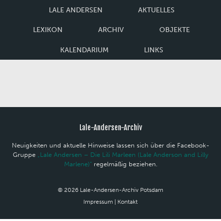
LALE ANDERSEN
AKTUELLES
LEXIKON
ARCHIV
OBJEKTE
KALENDARIUM
LINKS
Lale-Andersen-Archiv
Neuigkeiten und aktuelle Hinweise lassen sich über die Facebook-
Gruppe
„Lale Andersen – Die Lili Marleen (Lale Anderson and Lilly
Marlene)“
regelmäßig beziehen.
© 2026 Lale-Andersen-Archiv Potsdam
Impressum
|
Kontakt