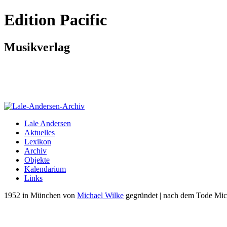
Edition Pacific
Musikverlag
1955: Herzog-Wilhelm-Straße 13, München 3
ca. 1970–2017: Schöneberger Straße 8, 82377 Penzberg
seit 2017: Herrenstraße 20, 86911 Dießen (am Ammersee)
Lale Andersen
Aktuelles
Lexikon
Archiv
Objekte
Kalendarium
Links
1952 in München von
Michael Wilke
gegründet | nach dem Tode Mic