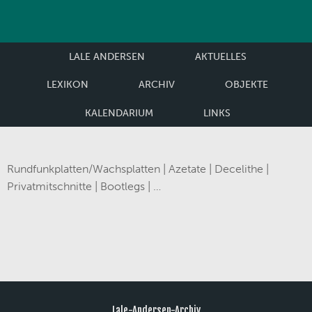
LALE ANDERSEN
AKTUELLES
LEXIKON
ARCHIV
OBJEKTE
KALENDARIUM
LINKS
Rundfunkplatten/Wachsplatten | Azetate | Decelithe |
Privatmitschnitte | Bootlegs | …
Lale-Andersen-Archiv