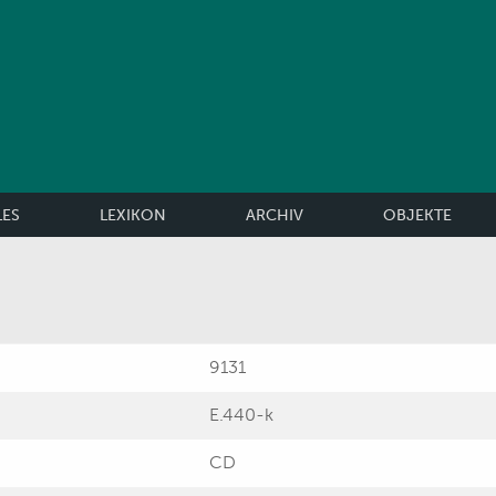
LES
LEXIKON
ARCHIV
OBJEKTE
9131
E.440-k
CD