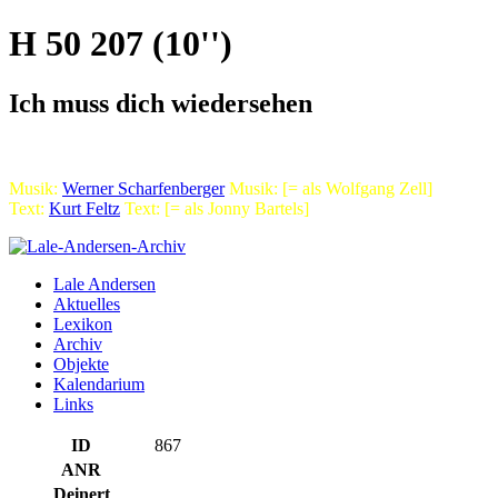
H 50 207 (10'')
Ich muss dich wiedersehen
Musik:
Werner Scharfenberger
Musik: [= als Wolfgang Zell]
Text:
Kurt Feltz
Text: [= als Jonny Bartels]
Lale Andersen
Aktuelles
Lexikon
Archiv
Objekte
Kalendarium
Links
ID
867
ANR
Deinert