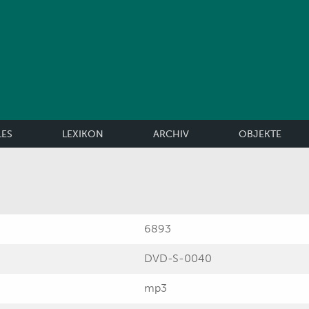
LES
LEXIKON
ARCHIV
OBJEKTE
6893
DVD-S-0040
mp3