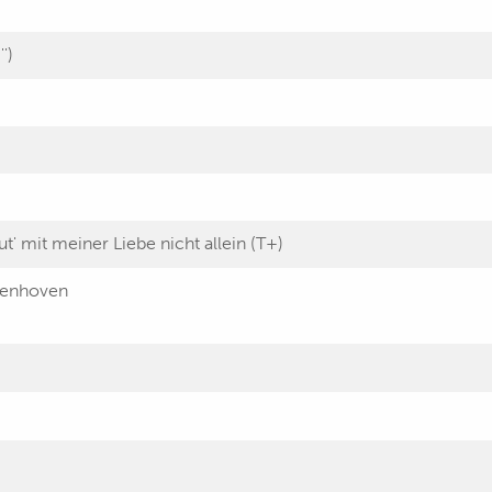
')
t' mit meiner Liebe nicht allein (T+)
senhoven