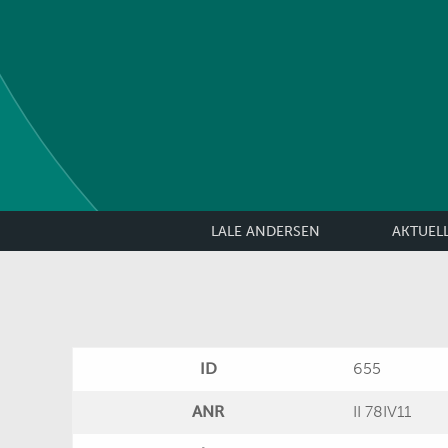
LALE ANDERSEN
AKTUEL
ID
655
ANR
II 78IV11