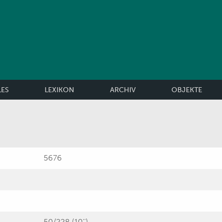
LES
LEXIKON
ARCHIV
OBJEKTE
5676
50/228 (10'')