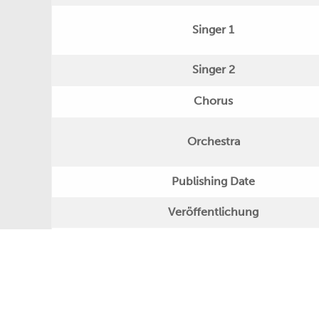
Singer 1
Singer 2
Chorus
Orchestra
Publishing Date
Veröffentlichung
Further Remarks
Production
Presseecho