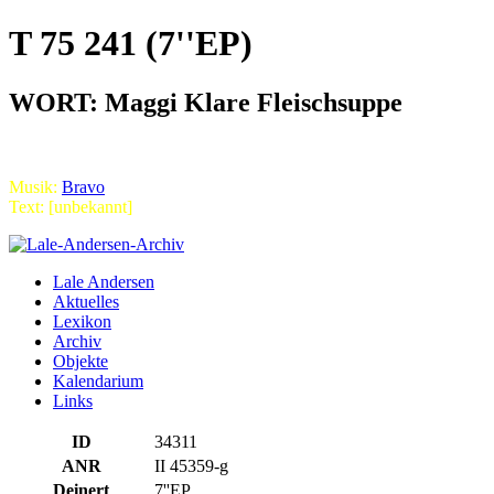
T 75 241 (7''EP)
WORT: Maggi Klare Fleischsuppe
Musik:
Bravo
Text: [unbekannt]
Lale Andersen
Aktuelles
Lexikon
Archiv
Objekte
Kalendarium
Links
ID
34311
ANR
II 45359-g
Deinert
7''EP