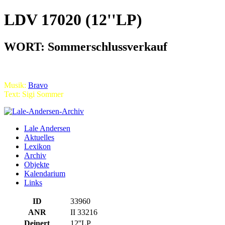
LDV 17020 (12''LP)
WORT: Sommerschlussverkauf
Musik:
Bravo
Text: Sigi Sommer
Lale Andersen
Aktuelles
Lexikon
Archiv
Objekte
Kalendarium
Links
ID
33960
ANR
II 33216
Deinert
12''LP