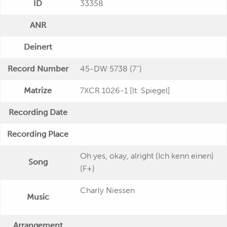
ID
33358
ANR
Deinert
Record Number
45-DW 5738 (7'')
Matrize
7XCR 1026-1 [lt. Spiegel]
Recording Date
Recording Place
Oh yes, okay, alright (Ich kenn einen)
Song
(F+)
Charly Niessen
Music
Arrangement