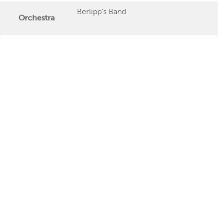
Berlipp's Band
Orchestra
Publishing Date
1959
Veröffentlichung
<p>aus dem Zeyn-Union-Film "Das
Further Remarks
blaue Meer und du"</p>
Production
Presseecho
Eigene
Bewertung
Chris Howland
Friedel Berlipp
Relations