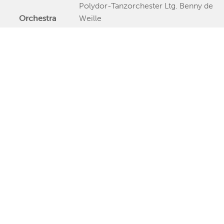
Polydor-Tanzorchester Ltg. Benny de
Orchestra
Weille
Publishing Date
1994
Veröffentlichung
"Lale Andersen: Lili Marleen"
Further Remarks
Production
Presseecho
Eigene
Bewertung
Lale Andersen
Relations
Lale Andersen