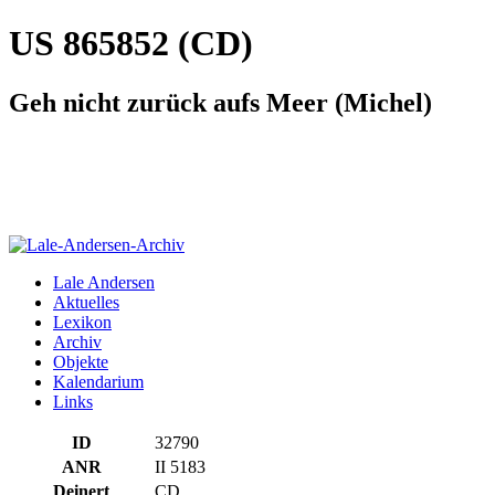
US 865852 (CD)
Geh nicht zurück aufs Meer (Michel)
Lale Andersen
Aktuelles
Lexikon
Archiv
Objekte
Kalendarium
Links
ID
32790
ANR
II 5183
Deinert
CD