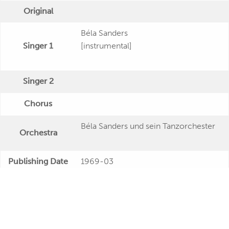
Original
Béla Sanders
Singer 1
[instrumental]
Singer 2
Chorus
Béla Sanders und sein Tanzorchester
Orchestra
Publishing Date
1969-03
"Lateinamerikanische Tänze mit Béla
Veröffentlichung
Sanders"
Further Remarks