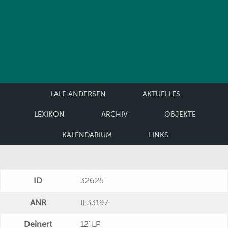
LALE ANDERSEN
AKTUELLES
LEXIKON
ARCHIV
OBJEKTE
KALENDARIUM
LINKS
ID
32625
ANR
II 33197
Deinert
12''LP