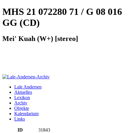
MHS 21 072280 71 / G 08 016
GG (CD)
Mei' Kuah (W+) [stereo]
Lale Andersen
Aktuelles
Lexikon
Archiv
Objekte
Kalendarium
Links
ID
31843