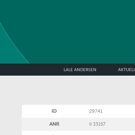
LALE ANDERSEN
AKTUEL
ID
29741
ANR
II 33157