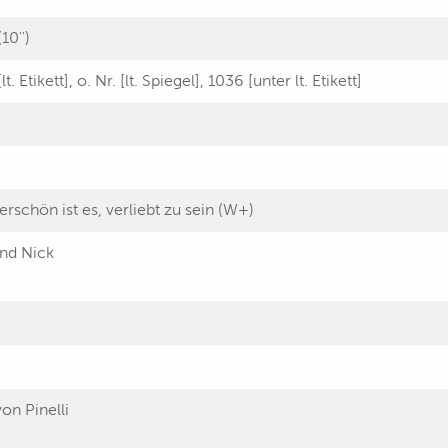
10'')
t. Etikett], o. Nr. [lt. Spiegel], 1036 [unter lt. Etikett]
rschön ist es, verliebt zu sein (W+)
nd Nick
on Pinelli