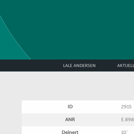
LALE ANDERSEN
AKTUEL
ID
2915
ANR
E.89
Deinert
10''