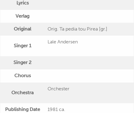
Lyrics
Verlag
Original
Orig. Ta pedia tou Pirea [gr.]
Lale Andersen
Singer 1
Singer 2
Chorus
Orchester
Orchestra
Publishing Date
1981 ca.
Veröffentlichung
"Lale Andersen: Portrait in Musik"