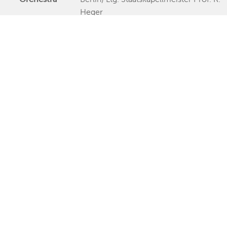
Heger
Publishing Date
Veröffentlichung
Further Remarks
Production
Presseecho
Eigene
Bewertung
Bravo
Relations