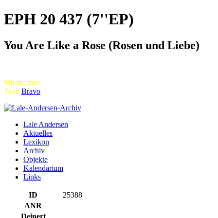
EPH 20 437 (7''EP)
You Are Like a Rose (Rosen und Liebe)
Musik: trad.
Text:
Bravo
Lale Andersen
Aktuelles
Lexikon
Archiv
Objekte
Kalendarium
Links
ID
25388
ANR
Deinert