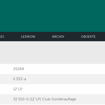
LES
LEXIKON
ARCHIV
OBJEKTE
25268
II 333-a
12''LP
32 510-0 (12''LP) Club-Sonderauflage