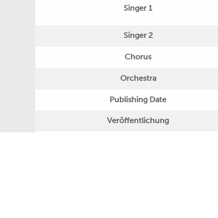
Singer 1
Singer 2
Chorus
Orchestra
Publishing Date
Veröffentlichung
Further Remarks
Production
Presseecho
Eigene Bewertung