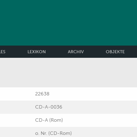
LES
LEXIKON
ARCHIV
OBJEKTE
22638
CD-A-0036
CD-A (Rom)
o. Nr. (CD-Rom)