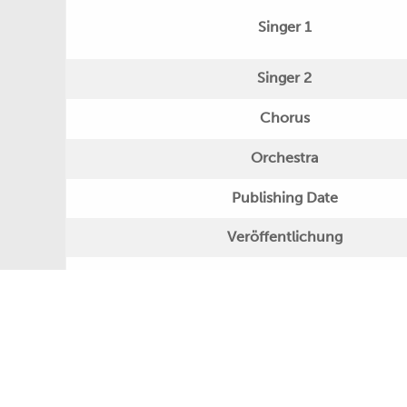
Singer 1
Singer 2
Chorus
Orchestra
Publishing Date
Veröffentlichung
Further Remarks
Production
Presseecho
Eigene Bewertung