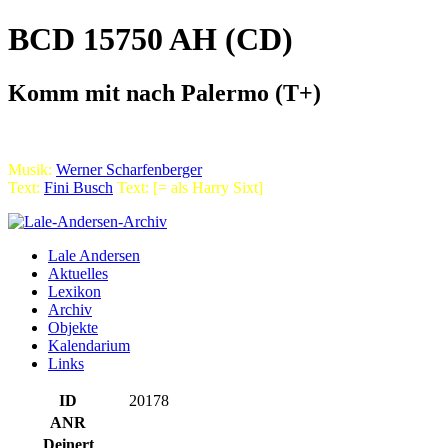
BCD 15750 AH (CD)
Komm mit nach Palermo (T+)
Musik:
Werner Scharfenberger
Text:
Fini Busch
Text: [= als Harry Sixt]
Lale Andersen
Aktuelles
Lexikon
Archiv
Objekte
Kalendarium
Links
ID
20178
ANR
Deinert