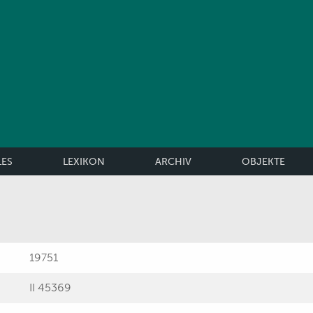
LES
LEXIKON
ARCHIV
OBJEKTE
19751
II 45369