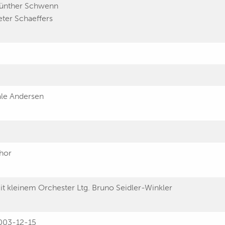
ünther Schwenn
eter Schaeffers
ale Andersen
hor
it kleinem Orchester Ltg. Bruno Seidler-Winkler
003-12-15