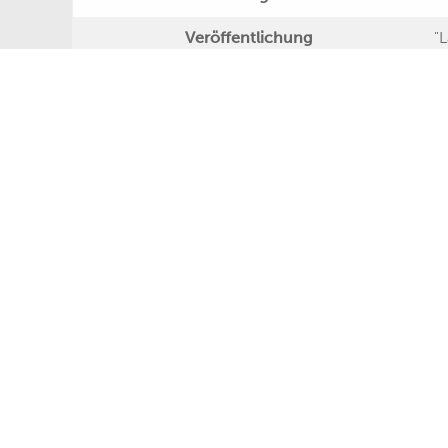
Veröffentlichung
"
Further Remarks
Production
Presseecho
Eigene Bewertung
L
G
Relations
P
R