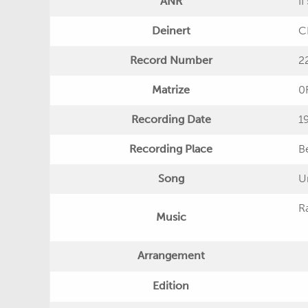
ANR
II
Deinert
C
Record Number
2
Matrize
0
Recording Date
1
Recording Place
Be
Song
U
R
Music
Arrangement
Edition