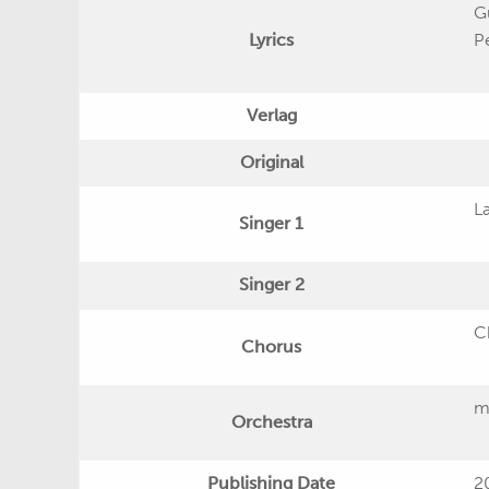
G
Lyrics
P
Verlag
Original
L
Singer 1
Singer 2
C
Chorus
m
Orchestra
Publishing Date
2