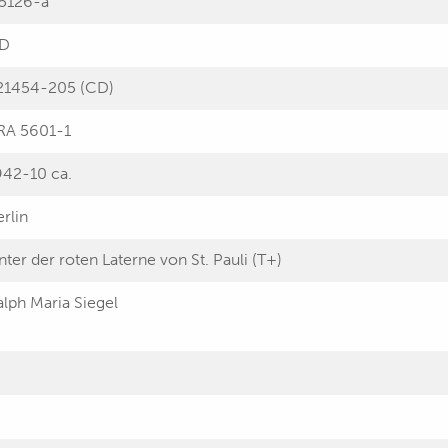
 5126-a
D
21454-205 (CD)
RA 5601-1
942-10 ca.
rlin
nter der roten Laterne von St. Pauli (T+)
alph Maria Siegel