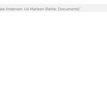
Lale Andersen: Lili Marleen (Reihe: Documents)"
ale Andersen
ünther Schwenn
eter Schaeffers
alph Maria Siegel