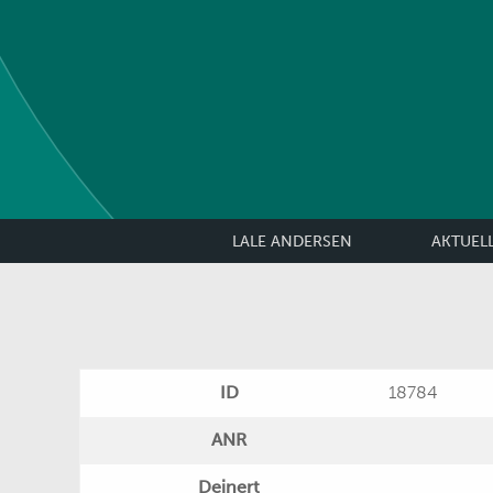
LALE ANDERSEN
AKTUEL
ID
18784
ANR
Deinert