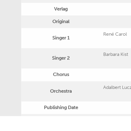
Verlag
Original
René Carol
Singer 1
Barbara Kist
Singer 2
Chorus
Adalbert Luc
Orchestra
Publishing Date
Veröffentlichung
"Südliche Nä