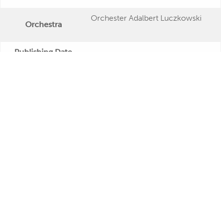
Orchester Adalbert Luczkowski
Orchestra
Publishing Date
Veröffentlichung
"Himmelblaue Serenade"
Further Remarks
Kurt Feltz
Production
Presseecho
Eigene Bewertung
René Carol
Margot Eskens
Kurt Feltz