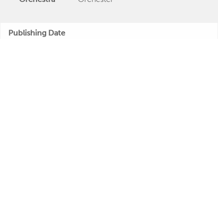
Publishing Date
Veröffentlichung
"Heimliche Träume"
Further Remarks
Kurt Feltz
Production
Presseecho
Eigene
Bewertung
René Carol
Kurt Feltz
Relations
Kurt Feltz