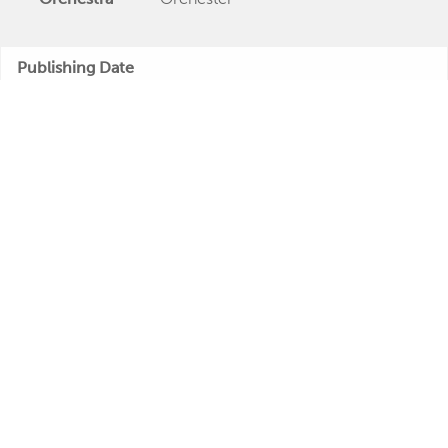
Publishing Date
Veröffentlichung
"Kein Land kann schöner sein"
Further Remarks
Kurt Feltz
Production
Presseecho
Eigene
Bewertung
René Carol
Kurt Feltz
Relations
Kurt Feltz