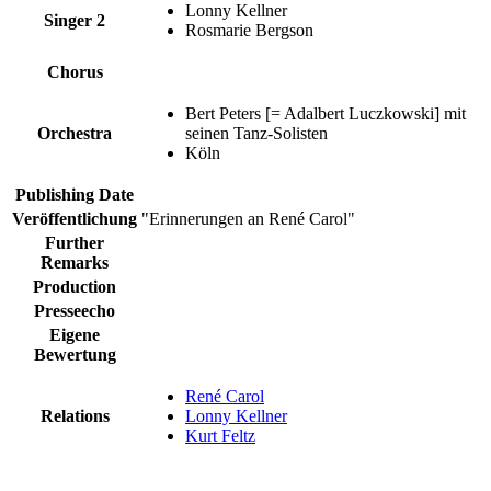
Lonny Kellner
Singer 2
Rosmarie Bergson
Chorus
Bert Peters [= Adalbert Luczkowski] mit
Orchestra
seinen Tanz-Solisten
Köln
Publishing Date
Veröffentlichung
"Erinnerungen an René Carol"
Further
Remarks
Production
Presseecho
Eigene
Bewertung
René Carol
Relations
Lonny Kellner
Kurt Feltz