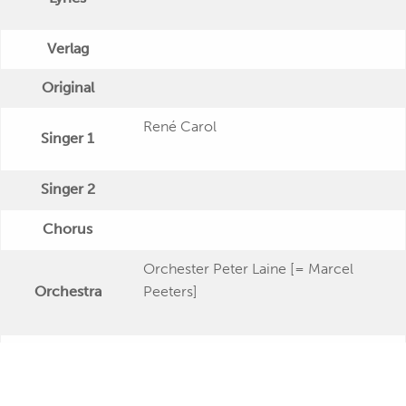
Verlag
Original
René Carol
Singer 1
Singer 2
Chorus
Orchester Peter Laine [= Marcel
Orchestra
Peeters]
Publishing Date
Veröffentlichung
"Bianca Rosa"