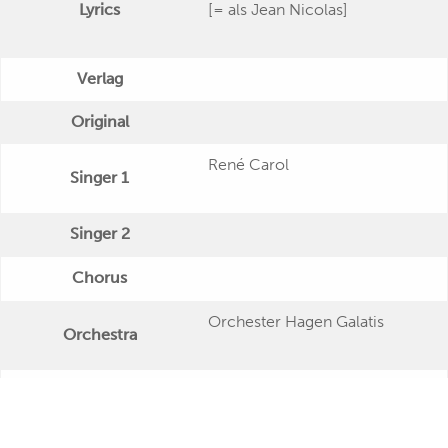
Lyrics
[= als Jean Nicolas]
Verlag
Original
René Carol
Singer 1
Singer 2
Chorus
Orchester Hagen Galatis
Orchestra
Publishing Date
Veröffentlichung
"Liebe und Wein"