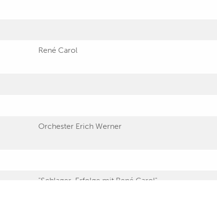
René Carol
Orchester Erich Werner
"Schlager-Erfolge mit René Carol"