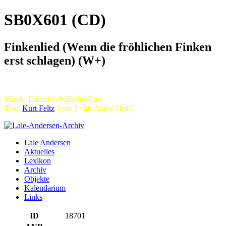
SB0X601 (CD)
Finkenlied (Wenn die fröhlichen Finken
erst schlagen) (W+)
Musik: Friedrich Wilhelm Rust
Text:
Kurt Feltz
Text: [= als André Hoff]
Lale Andersen
Aktuelles
Lexikon
Archiv
Objekte
Kalendarium
Links
ID
18701