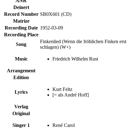
ANR
Deinert
Record Number
SB0X601 (CD)
Matrize
Recording Date
1952-03-09
Recording Place
Finkenlied (Wenn die fröhlichen Finken erst
Song
schlagen) (W+)
Music
Friedrich Wilhelm Rust
Arrangement
Edition
Kurt Feltz
Lyrics
[= als André Hoff]
Verlag
Original
Singer 1
René Carol