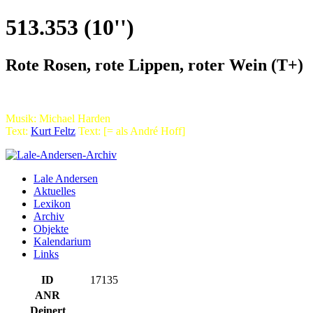
513.353 (10'')
Rote Rosen, rote Lippen, roter Wein (T+)
Musik: Michael Harden
Text:
Kurt Feltz
Text: [= als André Hoff]
Lale Andersen
Aktuelles
Lexikon
Archiv
Objekte
Kalendarium
Links
ID
17135
ANR
Deinert