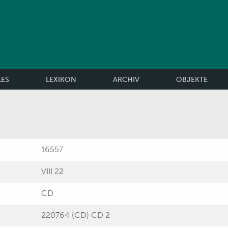
LES
LEXIKON
ARCHIV
OBJEKTE
16557
VIII 22
CD
220764 (CD) CD 2