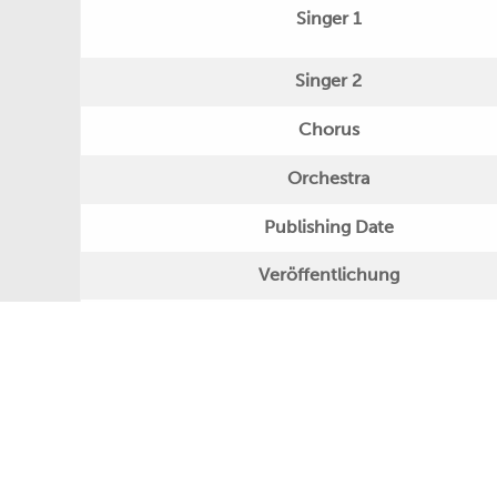
Singer 1
Singer 2
Chorus
Orchestra
Publishing Date
Veröffentlichung
Further Remarks
Production
Presseecho
Eigene Bewertung