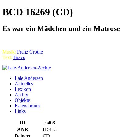
BCD 16269 (CD)
Es war ein Mädchen und ein Matrose
Musik:
Franz Grothe
Text:
Bravo
Lale Andersen
Aktuelles
Lexikon
Archiv
Objekte
Kalendarium
Links
ID
16468
ANR
II 5113
Deinert
CD