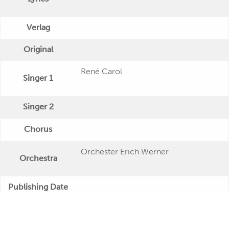
Verlag
Original
René Carol
Singer 1
Singer 2
Chorus
Orchester Erich Werner
Orchestra
Publishing Date
"Die grosse Schlagerparade" (Polydor
Veröffentlichung
Special - Twin Series)