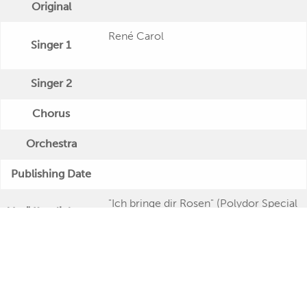
Original
René Carol
Singer 1
Singer 2
Chorus
Orchestra
Publishing Date
"Ich bringe dir Rosen" (Polydor Special
Veröffentlichung
- Twin Serie)
Further Remarks
Production