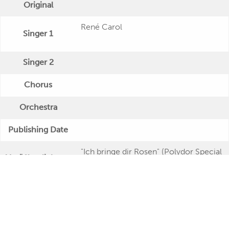
Original
René Carol
Singer 1
Singer 2
Chorus
Orchestra
Publishing Date
"Ich bringe dir Rosen" (Polydor Special
Veröffentlichung
- Twin Serie)
Further Remarks
Production