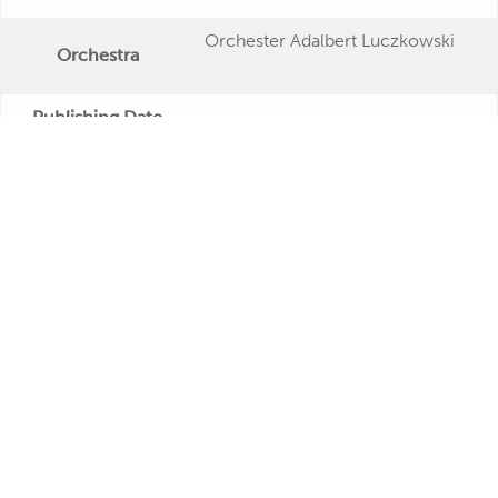
Orchester Adalbert Luczkowski
Orchestra
Publishing Date
Veröffentlichung
Further Remarks
Kurt Feltz
Production
Presseecho
Eigene Bewertung
René Carol
Margot Eskens
Kurt Feltz