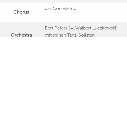
das Cornel-Trio
Chorus
Bert Peters (= Adalbert Luczkowski)
Orchestra
mit seinen Tanz-Solisten
Publishing Date
Veröffentlichung
Further Remarks
Production
Presseecho
Eigene
Bewertung