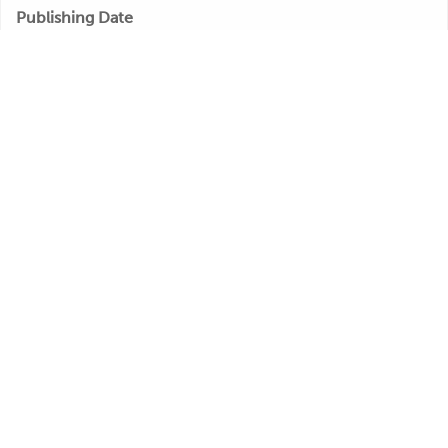
Publishing Date
Veröffentlichung
Further Remarks
Kurt Feltz
Production
Presseecho
Eigene
Bewertung
René Carol
Kurt Feltz
Relations
Werner Scharfenberger