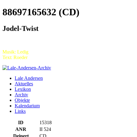
88697165632 (CD)
Jodel-Twist
Musik: Ledig
Text: Roeder
Lale Andersen
Aktuelles
Lexikon
Archiv
Objekte
Kalendarium
Links
ID
15318
ANR
II 524
Deinert
CD